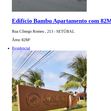
Edifício Bambu Apartamento com 82M²
Rua Cônego Romeu , 213 - SETÚBAL
Área:
82M²
Residencial