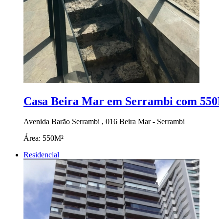
Casa Beira Mar em Serrambi com 55
Avenida Barão Serrambi , 016 Beira Mar - Serrambi
Área:
550M²
Residencial