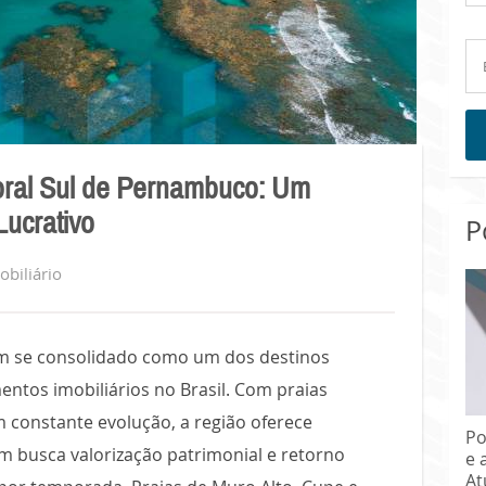
toral Sul de Pernambuco: Um
Lucrativo
P
biliário
em se consolidado como um dos destinos
ntos imobiliários no Brasil. Com praias
m constante evolução, a região oferece
Po
 busca valorização patrimonial e retorno
e 
At