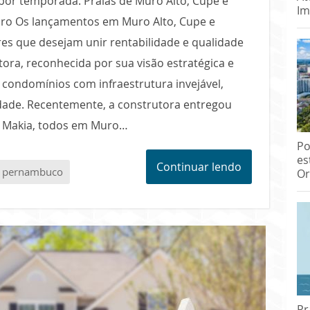
 por temporada. Praias de Muro Alto, Cupe e
Im
ro Os lançamentos em Muro Alto, Cupe e
res que desejam unir rentabilidade e qualidade
ora, reconhecida por sua visão estratégica e
condomínios com infraestrutura invejável,
idade. Recentemente, a construtora entregou
e Makia, todos em Muro…
Po
es
Continuar lendo
pernambuco
Or
Pr