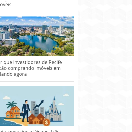
óveis.
r que investidores de Recife
tão comprando imóveis em
lando agora
aia, negócios e Disney: três