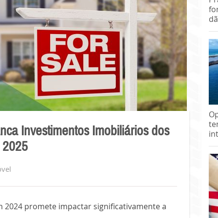
fo
dã
Op
te
nca Investimentos Imobiliários dos
in
m 2025
vel
 2024 promete impactar significativamente a