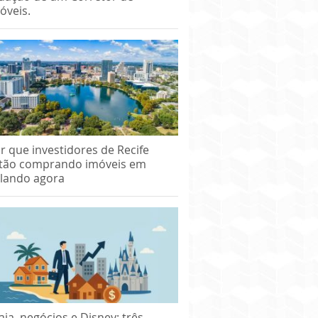
óveis.
r que investidores de Recife
tão comprando imóveis em
lando agora
aia, negócios e Disney: três