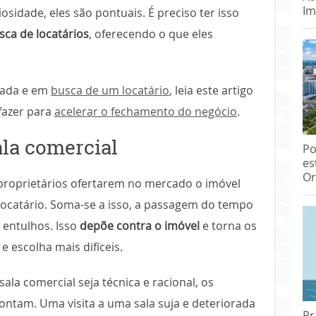
Im
osidade, eles são pontuais. É preciso ter isso
sca de locatários
, oferecendo o que eles
arada e em
busca de um locatário
, leia este artigo
fazer para
acelerar o fechamento do negócio
.
la comercial
Po
es
Or
proprietários ofertarem no mercado o imóvel
 locatário. Soma-se a isso, a passagem do tempo
 entulhos. Isso
depõe contra o imóvel
e torna os
e escolha mais difíceis.
ala comercial seja técnica e racional, os
ntam. Uma visita a uma sala suja e deteriorada
Pr