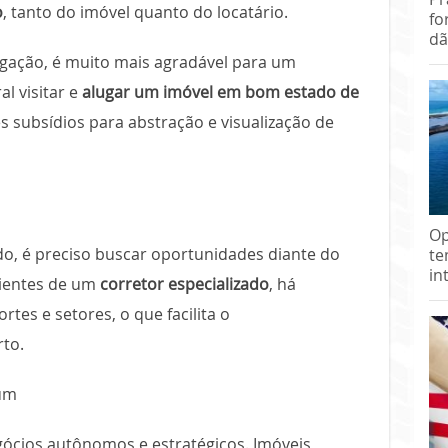
o
, tanto do imóvel quanto do locatário.
fo
dã
gação, é muito mais agradável para um
al visitar e
alugar um imóvel em bom estado de
les subsídios para abstração e visualização de
Op
o, é preciso buscar oportunidades diante do
te
in
clientes de um
corretor especializado
, há
es e setores, o que facilita o
to.
 um
cios autônomos e estratégicos. Imóveis