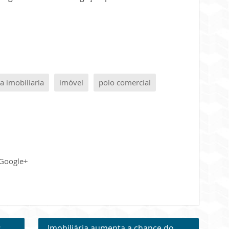
a imobiliaria
imóvel
polo comercial
Google+
s
Imobiliária aumenta a chance do