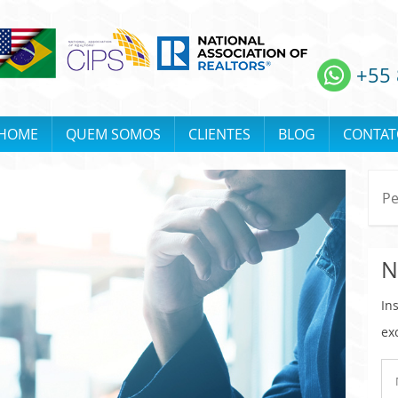
+55 
HOME
QUEM SOMOS
CLIENTES
BLOG
CONTAT
N
In
ex