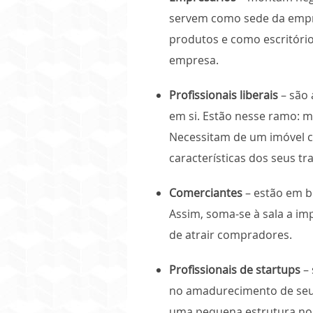
servem como sede da empre
produtos e como escritóri
empresa.
Profissionais liberais
– são 
em si. Estão nesse ramo: mé
Necessitam de um imóvel c
características dos seus tr
Comerciantes
– estão em b
Assim, soma-se à sala a im
de atrair compradores.
Profissionais de startups
– 
no amadurecimento de seu
uma pequena estrutura n